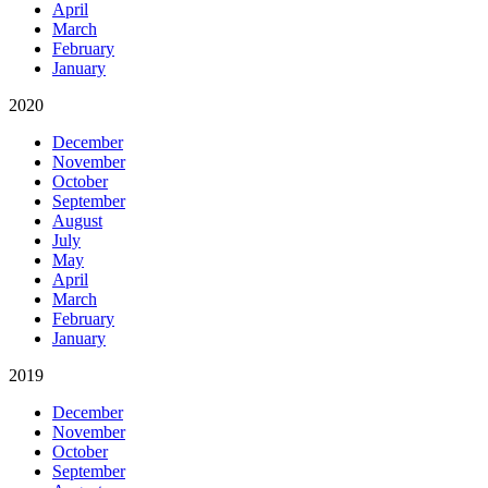
April
March
February
January
2020
December
November
October
September
August
July
May
April
March
February
January
2019
December
November
October
September