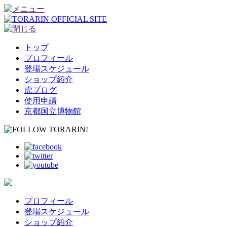
トップ
プロフィール
登場スケジュール
ショップ紹介
虎ブログ
使用申請
京都国立博物館
プロフィール
登場スケジュール
ショップ紹介