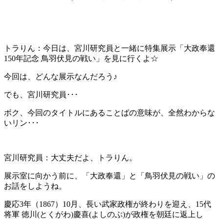
トラりん：今日は、宮川研究員と一緒に特集展示「大政奉還
150年記念 鳥羽伏見の戦い」を見に行くよ☆
今回は、どんな展示なんだろう♪
でも、宮川研究員･･･
ボク、今回のタイトルにあることばの意味が、全然わからな
いリン･･･
宮川研究員：大丈夫だよ、トラりん。
展示室に向かう前に、「大政奉還」と「鳥羽伏見の戦い」の
お話をしようね。
慶応3年（1867）10月、長い武家政権が終わりを迎え、15代
将軍 徳川(とくがわ)慶喜(よしのぶ)が政権を朝廷に返上し