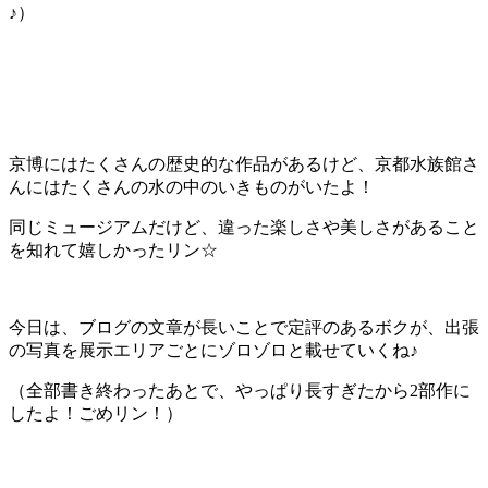
♪）
京博にはたくさんの歴史的な作品があるけど、京都水族館さ
んにはたくさんの水の中のいきものがいたよ！
同じミュージアムだけど、違った楽しさや美しさがあること
を知れて嬉しかったリン☆
今日は、ブログの文章が長いことで定評のあるボクが、出張
の写真を展示エリアごとにゾロゾロと載せていくね♪
（全部書き終わったあとで、やっぱり長すぎたから2部作に
したよ！ごめリン！）