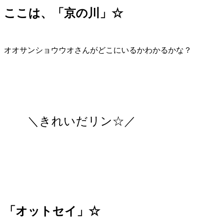
ここは、「京の川」☆
オオサンショウウオさんがどこにいるかわかるかな？
＼きれいだリン☆／
「オットセイ」☆