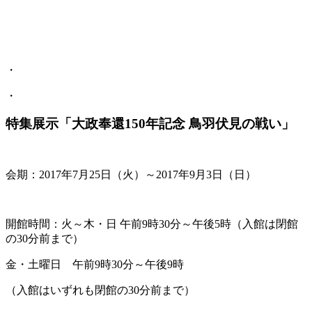
・
・
特集展示「大政奉還150
年記念
鳥羽伏見の戦い」
会期：2017年7月25日（火）～2017年9月3日（日）
開館時間：火～木・日 午前9時30分～午後5時（入館は閉館
の30分前まで）
金・土曜日 午前9時30分～午後9時
（入館はいずれも閉館の30分前まで）