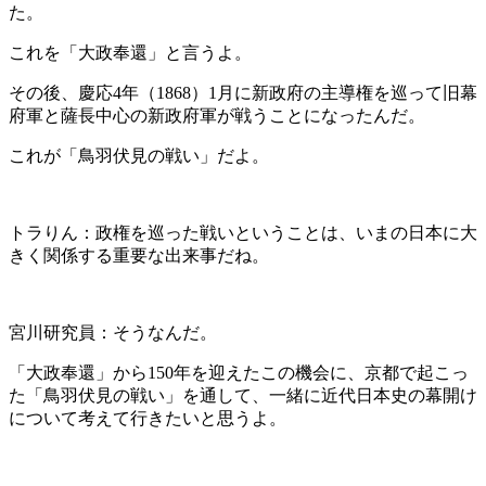
た。
これを「大政奉還」と言うよ。
その後、慶応4年（1868）1月に新政府の主導権を巡って旧幕
府軍と薩長中心の新政府軍が戦うことになったんだ。
これが「鳥羽伏見の戦い」だよ。
トラりん：政権を巡った戦いということは、いまの日本に大
きく関係する重要な出来事だね。
宮川研究員：そうなんだ。
「大政奉還」から150年を迎えたこの機会に、京都で起こっ
た「鳥羽伏見の戦い」を通して、一緒に近代日本史の幕開け
について考えて行きたいと思うよ。